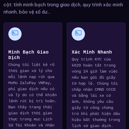
cột: tính minh bạch trong giao dịch, quy trình xác minh
nhanh, bảo vệ số dư...
Minh Bạch Giao
Xác Minh Nhanh
Dịch
Quy trình KYC của
Chúng tôi liệt kê rõ
k620 hoàn tất trong
thời gian xử lý cho
vòng 24 giờ làm việc
mỗi lệnh nạp rút qua
nếu bạn gửi đủ giấy
MoMo ZaloPay VNPay,
tờ hợp lệ. Chúng tôi
phí giao dịch nếu có
chấp nhận CMND CCCD
và lý do có thể khiến
và bằng lái xe có
lệnh rút bị trì hoãn.
ảnh, không yêu cầu
Bạn thấy trạng thái
giấy tờ công chứng
giao dịch thời gian
trừ khi phát hiện dấu
thực trong mục Lịch
hiệu bất thường trong
Sử Tài Khoản và nhận
lịch sử giao dịch.