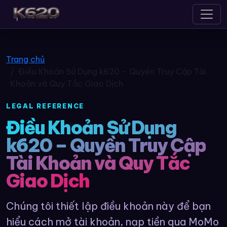
k620
Trang chủ
Điều Khoản Sử Dụng k620 – Quyền Truy Cập Tài
Khoản và Quy Tắc Giao Dịch
LEGAL REFERENCE
Điều Khoản Sử Dụng
k620 – Quyền Truy Cập
Tài Khoản và Quy Tắc
Giao Dịch
Chúng tôi thiết lập điều khoản này để bạn
hiểu cách mở tài khoản, nạp tiền qua MoMo