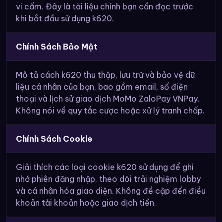
vi cấm. Đây là tài liệu chính bạn cần đọc trước
khi bắt đầu sử dụng k620.
Chính Sách Bảo Mật
Mô tả cách k620 thu thập, lưu trữ và bảo vệ dữ
liệu cá nhân của bạn, bao gồm email, số điện
thoại và lịch sử giao dịch MoMo ZaloPay VNPay.
Không nói về quy tắc cược hoặc xử lý tranh chấp.
Chính Sách Cookie
Giải thích các loại cookie k620 sử dụng để ghi
nhớ phiên đăng nhập, theo dõi trải nghiệm lobby
và cá nhân hóa giao diện. Không đề cập đến điều
khoản tài khoản hoặc giao dịch tiền.