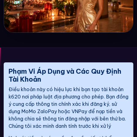
Phạm Vi Áp Dụng và Các Quy Định
Tài Khoản
Điều khoản này có hiệu lực khi bạn tạo tài khoản
k620 nơi pháp luật địa phương cho phép. Bạn đồng
ý cung cấp thông tin chính xác khi đăng ký, sử
dụng MoMo ZaloPay hoặc VNPay để nạp tiền và
không chia sẻ thông tin đăng nhập với bên thứ ba.
Chúng tôi xác minh danh tính trước khi xử lý