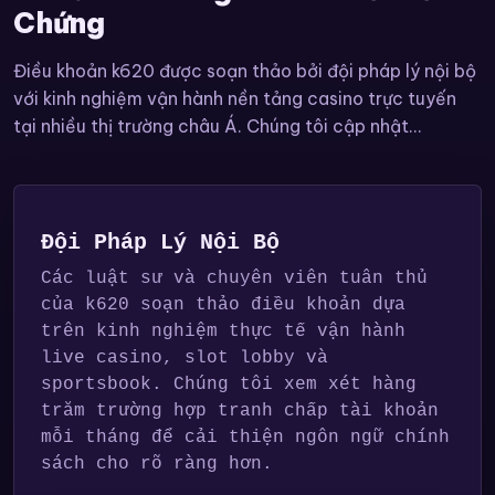
Chứng
Điều khoản k620 được soạn thảo bởi đội pháp lý nội bộ
với kinh nghiệm vận hành nền tảng casino trực tuyến
tại nhiều thị trường châu Á. Chúng tôi cập nhật...
Đội Pháp Lý Nội Bộ
Các luật sư và chuyên viên tuân thủ
của k620 soạn thảo điều khoản dựa
trên kinh nghiệm thực tế vận hành
live casino, slot lobby và
sportsbook. Chúng tôi xem xét hàng
trăm trường hợp tranh chấp tài khoản
mỗi tháng để cải thiện ngôn ngữ chính
sách cho rõ ràng hơn.