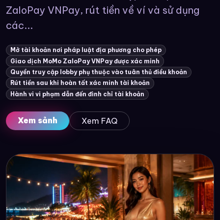
ZaloPay VNPay, rút tiền về ví và sử dụng
các...
Mở tài khoản nơi pháp luật địa phương cho phép
Giao dịch MoMo ZaloPay VNPay được xác minh
Quyền truy cập lobby phụ thuộc vào tuân thủ điều khoản
Rút tiền sau khi hoàn tất xác minh tài khoản
Hành vi vi phạm dẫn đến đình chỉ tài khoản
Xem sảnh
Xem FAQ