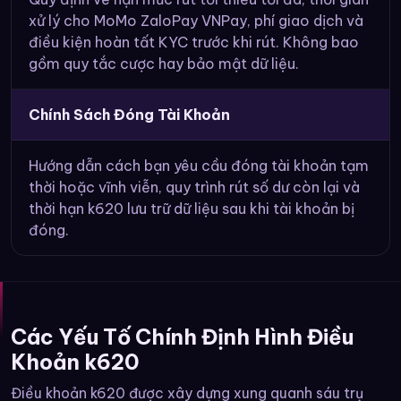
xử lý cho MoMo ZaloPay VNPay, phí giao dịch và
điều kiện hoàn tất KYC trước khi rút. Không bao
gồm quy tắc cược hay bảo mật dữ liệu.
Chính Sách Đóng Tài Khoản
Hướng dẫn cách bạn yêu cầu đóng tài khoản tạm
thời hoặc vĩnh viễn, quy trình rút số dư còn lại và
thời hạn k620 lưu trữ dữ liệu sau khi tài khoản bị
đóng.
Các Yếu Tố Chính Định Hình Điều
Khoản k620
Điều khoản k620 được xây dựng xung quanh sáu trụ