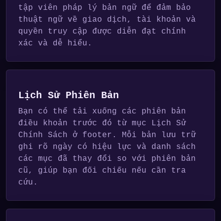
tập viên pháp lý bản ngữ để đảm bảo
thuật ngữ về giao dịch, tài khoản và
quyền truy cập được diễn đạt chính
xác và dễ hiểu.
Lịch Sử Phiên Bản
Bạn có thể tải xuống các phiên bản
điều khoản trước đó từ mục Lịch Sử
Chính Sách ở footer. Mỗi bản lưu trữ
ghi rõ ngày có hiệu lực và danh sách
các mục đã thay đổi so với phiên bản
cũ, giúp bạn đối chiếu nếu cần tra
cứu.