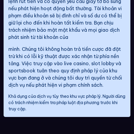
lệnh rút tiền và có quyền yêu cầu giấy tờ bổ sung
nếu phát hiện hoạt động bất thường. Tài khoản vi
phạm điều khoản sẽ bị đình chỉ và số dư có thể bị
giữ lại cho đến khi hoàn tất kiểm tra. Bạn chịu
trách nhiệm bảo mật mật khẩu và mọi giao dịch
phát sinh từ tài khoản của
mình. Chúng tôi không hoàn trả tiền cược đã đặt
trừ khi có lỗi kỹ thuật được xác nhận từ phía nền
tảng. Việc truy cập vào live casino, slot lobby và
sportsbook tuân theo quy định pháp lý của khu
vực bạn đang ở và chúng tôi duy trì quyền từ chối
dịch vụ nếu phát hiện vi phạm chính sách.
Khả dụng của dịch vụ tùy theo khu vực pháp lý. Người dùng
có trách nhiệm kiểm tra pháp luật địa phương trước khi
truy cập.