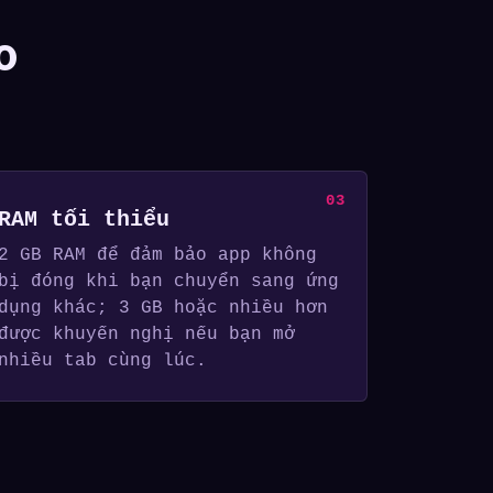
0
03
RAM tối thiểu
2 GB RAM để đảm bảo app không
bị đóng khi bạn chuyển sang ứng
dụng khác; 3 GB hoặc nhiều hơn
được khuyến nghị nếu bạn mở
nhiều tab cùng lúc.