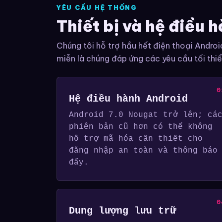
YÊU CẦU HỆ THỐNG
Thiết bị và hệ điều
Chúng tôi hỗ trợ hầu hết điện thoại Andr
miễn là chúng đáp ứng các yêu cầu tối thiểu
0
Hệ điều hành Android
Android 7.0 Nougat trở lên; cá
phiên bản cũ hơn có thể không
hỗ trợ mã hóa cần thiết cho
đăng nhập an toàn và thông báo
đẩy.
0
Dung lượng lưu trữ