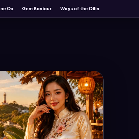
une Ox
Gem Saviour
Ways of the Qilin