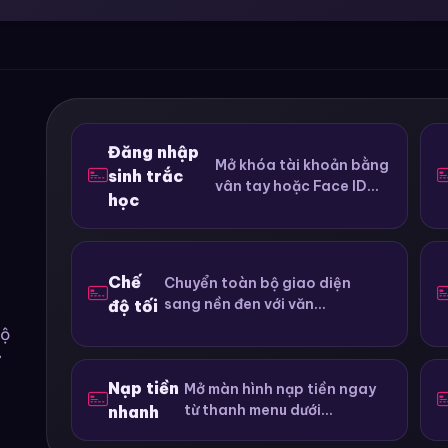
Đăng nhập
Mở khóa tài khoản bằng
sinh trắc
vân tay hoặc Face ID...
học
Chế
Chuyển toàn bộ giao diện
sang nền đen với văn...
độ tối
độ
ử
Nạp tiền
Mở màn hình nạp tiền ngay
từ thanh menu dưới...
nhanh