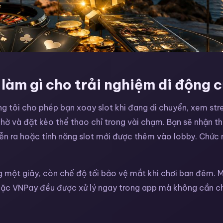
làm gì cho trải nghiệm di động 
g tôi cho phép bạn xoay slot khi đang di chuyển, xem st
 chờ và đặt kèo thể thao chỉ trong vài chạm. Bạn sẽ nhận t
iễn ra hoặc tính năng slot mới được thêm vào lobby. Chức
 một giây, còn chế độ tối bảo vệ mắt khi chơi ban đêm. M
c VNPay đều được xử lý ngay trong app mà không cần ch