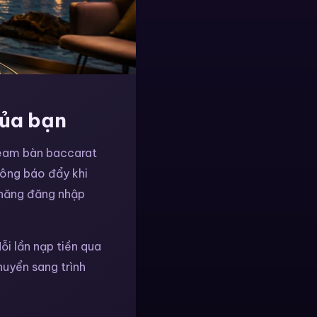
của bạn
ream bàn baccarat
hông báo đẩy khi
 năng đăng nhập
ỗi lần nạp tiền qua
uyển sang trình