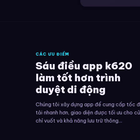
CÁC ƯU ĐIỂM
Sáu điều app k620
làm tốt hơn trình
duyệt di động
Chúng tôi xây dựng app để cung cấp tốc 
tải nhanh hơn, giao diện được tối ưu cho c
chỉ vuốt và khả năng lưu trữ thông...