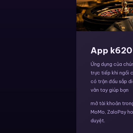
App k620 
Ứng dụng của chún
trực tiếp khi ngồi
có trận đấu sắp d
vân tay giúp bạn
mở tài khoản trong
MoMo, ZaloPay hoặ
duyệt.