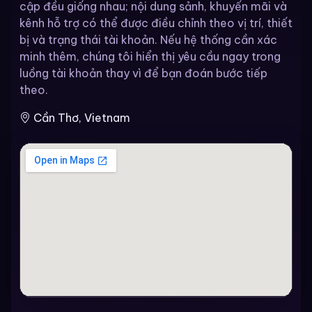
cập đều giống nhau; nội dung sảnh, khuyến mãi và
kênh hỗ trợ có thể được điều chỉnh theo vị trí, thiết
bị và trạng thái tài khoản. Nếu hệ thống cần xác
minh thêm, chúng tôi hiển thị yêu cầu ngay trong
luồng tài khoản thay vì để bạn đoán bước tiếp
theo.
Cần Thơ, Vietnam