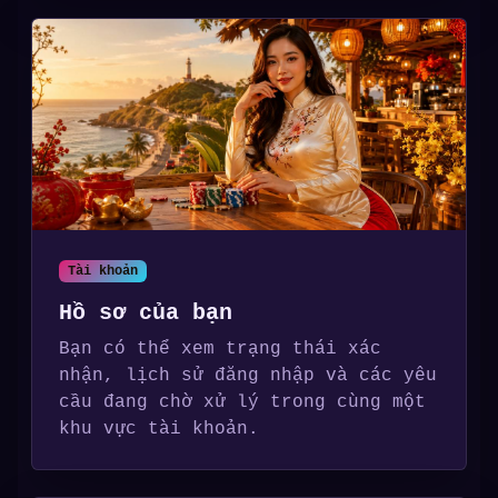
Tài khoản
Hồ sơ của bạn
Bạn có thể xem trạng thái xác
nhận, lịch sử đăng nhập và các yêu
cầu đang chờ xử lý trong cùng một
khu vực tài khoản.