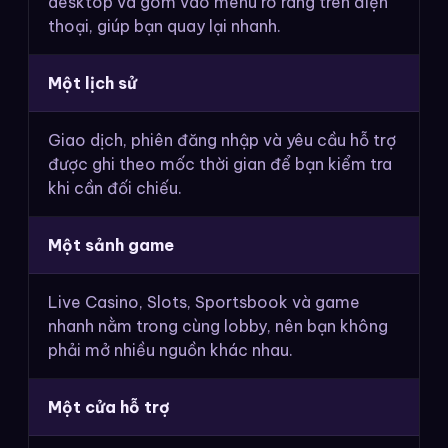
desktop và gom vào menu rõ ràng trên điện
thoại, giúp bạn quay lại nhanh.
Một lịch sử
Giao dịch, phiên đăng nhập và yêu cầu hỗ trợ
được ghi theo mốc thời gian để bạn kiểm tra
khi cần đối chiếu.
Một sảnh game
Live Casino, Slots, Sportsbook và game
nhanh nằm trong cùng lobby, nên bạn không
phải mở nhiều nguồn khác nhau.
Một cửa hỗ trợ