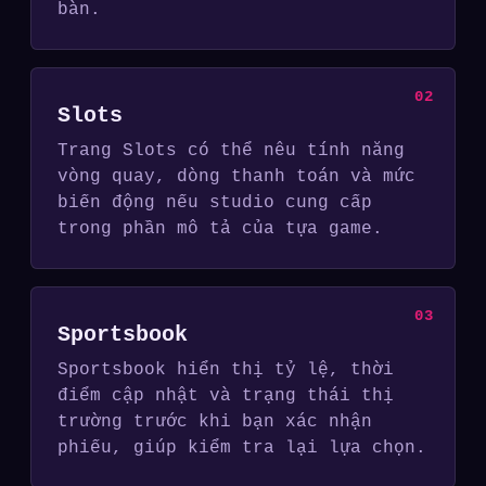
bàn.
02
Slots
Trang Slots có thể nêu tính năng
vòng quay, dòng thanh toán và mức
biến động nếu studio cung cấp
trong phần mô tả của tựa game.
03
Sportsbook
Sportsbook hiển thị tỷ lệ, thời
điểm cập nhật và trạng thái thị
trường trước khi bạn xác nhận
phiếu, giúp kiểm tra lại lựa chọn.