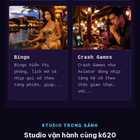
Bingo
Crash Games
Bingo hiển thị
Crash Games như
phòng, lịch mở và
Aviator dùng nhịp
nhịp gọi số theo
tăng hệ số theo
từng phiên, giúp...
thời gian thực,
với...
STUDIO TRONG SẢNH
Studio vận hành cùng k620