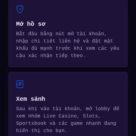
Mở hồ sơ
Bắt đầu bằng nút mở tài khoản,
nhập chi tiết liên hệ và đặt mật
khẩu đủ mạnh trước khi xem các yêu
cầu xác nhận tiếp theo.
Xem sảnh
Sau khi vào tài khoản, mở lobby để
xem nhóm Live Casino, Slots,
Sportsbook và các game nhanh đang
hiển thị cho bạn.