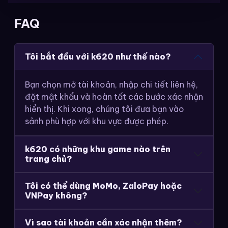
FAQ
Tôi bắt đầu với k620 như thế nào?
Bạn chọn mở tài khoản, nhập chi tiết liên hệ,
đặt mật khẩu và hoàn tất các bước xác nhận
hiển thị. Khi xong, chúng tôi đưa bạn vào
sảnh phù hợp với khu vực được phép.
k620 có những khu game nào trên
trang chủ?
Tôi có thể dùng MoMo, ZaloPay hoặc
VNPay không?
Vì sao tài khoản cần xác nhận thêm?