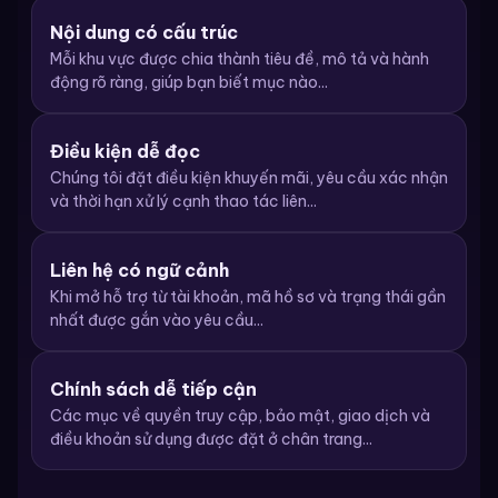
Nội dung có cấu trúc
Mỗi khu vực được chia thành tiêu đề, mô tả và hành
động rõ ràng, giúp bạn biết mục nào...
Điều kiện dễ đọc
Chúng tôi đặt điều kiện khuyến mãi, yêu cầu xác nhận
và thời hạn xử lý cạnh thao tác liên...
Liên hệ có ngữ cảnh
Khi mở hỗ trợ từ tài khoản, mã hồ sơ và trạng thái gần
nhất được gắn vào yêu cầu...
Chính sách dễ tiếp cận
Các mục về quyền truy cập, bảo mật, giao dịch và
điều khoản sử dụng được đặt ở chân trang...