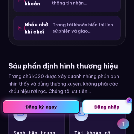
thông tin nhận...
khoản
Nhắc nhở
Trang tài khoản hiển thị lịch
sử phiên và giao...
khi chơi
Sáu phần định hình thương hiệu
Trang chủ k620 được xây quanh những phần bạn
nhìn thấy và dùng thường xuyên, không phải các
khẩu hiệu rời rạc. Chúng tôi ưu tiên...
×
Đăng ký ngay
Đăng nhập
Sảnh tập trung
Tài khoản rõ