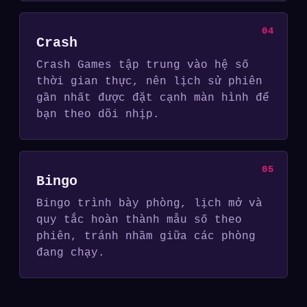
04
Crash
Crash Games tập trung vào hệ số
thời gian thực, nên lịch sử phiên
gần nhất được đặt cạnh màn hình để
bạn theo dõi nhịp.
05
Bingo
Bingo trình bày phòng, lịch mở và
quy tắc hoàn thành mẫu số theo
phiên, tránh nhầm giữa các phòng
đang chạy.