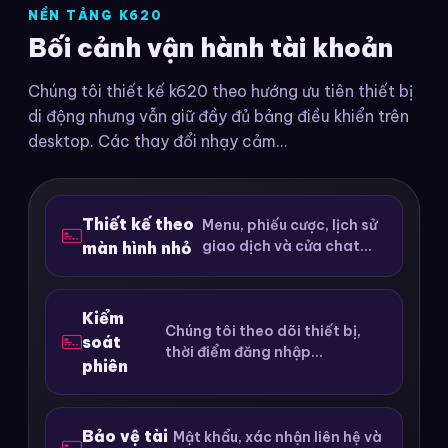
NỀN TẢNG K620
Bối cảnh vận hành tài khoản
Chúng tôi thiết kế k620 theo hướng ưu tiên thiết bị
di động nhưng vẫn giữ đầy đủ bảng điều khiển trên
desktop. Các thay đổi nhạy cảm...
Thiết kế theo
Menu, phiếu cược, lịch sử
giao dịch và cửa chat...
màn hình nhỏ
Kiểm
Chúng tôi theo dõi thiết bị,
soát
thời điểm đăng nhập...
phiên
Bảo vệ tài
Mật khẩu, xác nhận liên hệ và